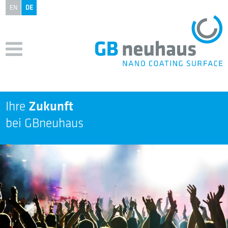
EN
DE
Ihre
Zukunft
bei GBneuhaus