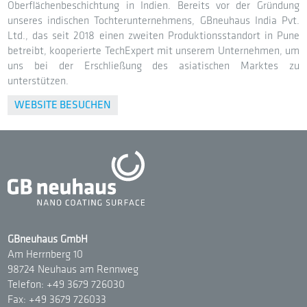
Oberflächenbeschichtung in Indien. Bereits vor der Gründung
unseres indischen Tochterunternehmens, GBneuhaus India Pvt.
Ltd., das seit 2018 einen zweiten Produktionsstandort in Pune
betreibt, kooperierte TechExpert mit unserem Unternehmen, um
uns bei der Erschließung des asiatischen Marktes zu
unterstützen.
WEBSITE BESUCHEN
GBneuhaus GmbH
Am Herrnberg 10
98724 Neuhaus am Rennweg
Telefon: +49 3679 726030
Fax: +49 3679 726033