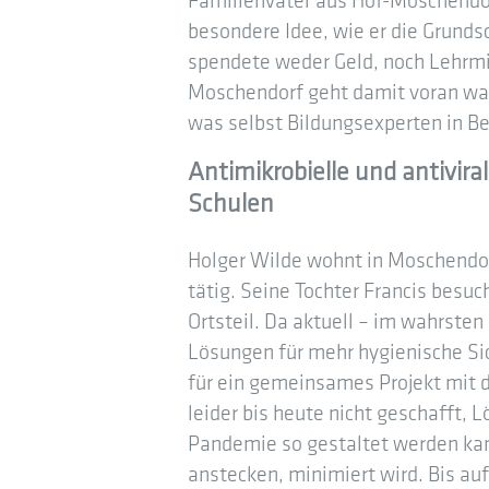
Familienvater aus Hof-Moschendorf
besondere Idee, wie er die Grunds
spendete weder Geld, noch Lehrmi
Moschendorf geht damit voran wa
was selbst Bildungsexperten in Ber
Antimikrobielle und antivir
Schulen
Holger Wilde wohnt in Moschendor
tätig. Seine Tochter Francis besuc
Ortsteil. Da aktuell – im wahrste
Lösungen für mehr hygienische Sic
für ein gemeinsames Projekt mit de
leider bis heute nicht geschafft, 
Pandemie so gestaltet werden kann
anstecken, minimiert wird. Bis au