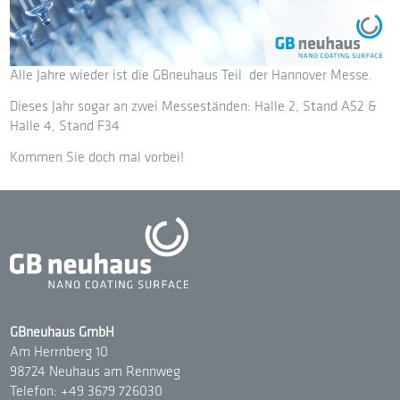
Alle Jahre wieder ist die GBneuhaus Teil der Hannover Messe.
Dieses Jahr sogar an zwei Messeständen: Halle 2, Stand A52 &
Halle 4, Stand F34
Kommen Sie doch mal vorbei!
GBneuhaus GmbH
Am Herrnberg 10
98724 Neuhaus am Rennweg
Telefon: +49 3679 726030